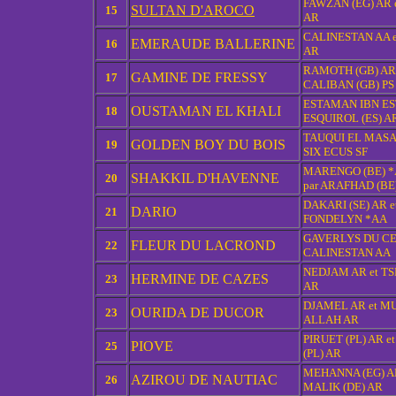
FAWZAN (EG) AR e
SULTAN D'AROCO
15
AR
CALINESTAN AA e
EMERAUDE BALLERINE
16
AR
RAMOTH (GB) AR 
GAMINE DE FRESSY
17
CALIBAN (GB) PS
ESTAMAN IBN EST
OUSTAMAN EL KHALI
18
ESQUIROL (ES) A
TAUQUI EL MASAN
GOLDEN BOY DU BOIS
19
SIX ECUS SF
MARENGO (BE) *A
SHAKKIL D'HAVENNE
20
par ARAFHAD (BE
DAKARI (SE) AR 
DARIO
21
FONDELYN *AA
GAVERLYS DU CER
FLEUR DU LACROND
22
CALINESTAN AA
NEDJAM AR et TSE
HERMINE DE CAZES
23
AR
DJAMEL AR et M
OURIDA DE DUCOR
23
ALLAH AR
PIRUET (PL) AR e
PIOVE
25
(PL) AR
MEHANNA (EG) AR
AZIROU DE NAUTIAC
26
MALIK (DE) AR