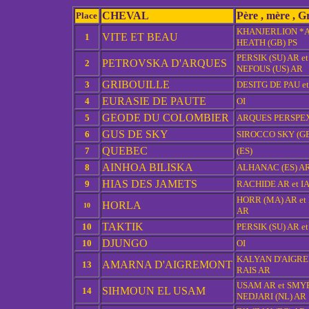
CHEVAL
Père , mère , 
Place
KHANJERLION *A
VITE ET BEAU
1
HEATH (GB) PS
PERSIK (SU) AR e
PETROVSKA D'ARQUES
2
NEFOUS (US) AR
GRIBOUILLE
3
DESITG DE PAU e
EURASIE DE PAUTE
4
OI
GEODE DU COLOMBIER
5
ARQUES PERSPEX 
GUS DE SKY
6
SIROCCO SKY (GB
QUEBEC
7
(ES)
AINHOA BILISKA
8
ALHANAC (ES) AR
HIAS DES JAMETS
9
RACHIDE AR et IA
HORR (MA) AR et
HORLA
10
AR
TAKTIK
10
PERSIK (SU) AR e
DJUNGO
10
OI
KALYAN D'AIGREM
AMARNA D'AIGREMONT
13
RAIS AR
USAM AR et SMY
SIHMOUN EL USAM
14
NEDJARI (NL) AR