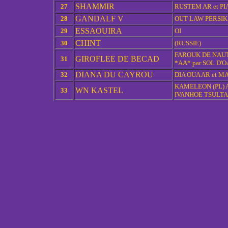
SHAMMIR
27
RUSTEM AR et PI
GANDALF V
28
OUT LAW PERSIK 
ESSAOUIRA
29
OI
CHINT
30
(RUSSIE)
FAROUK DE NAUT
GIROFLEE DE BECAD
31
*AA* par SOL D'O
DIANA DU CAYROU
32
DIA OUA AR et M
KAMELEON (PL) A
WN KASTEL
33
IVANHOE TSULTAN